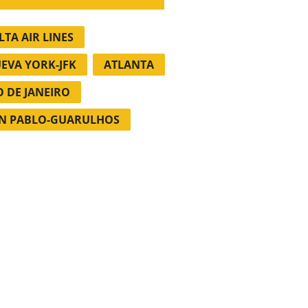
LTA AIR LINES
EVA YORK-JFK
ATLANTA
O DE JANEIRO
N PABLO-GUARULHOS