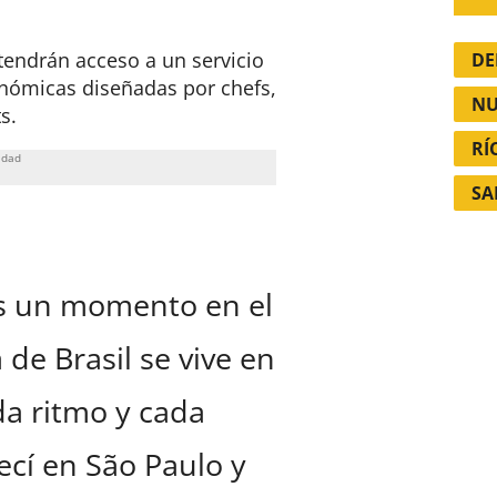
 tendrán acceso a un servicio
DE
nómicas diseñadas por chefs,
NU
s.
RÍ
SA
es un momento en el
 de Brasil se vive en
da ritmo y cada
ecí en São Paulo y