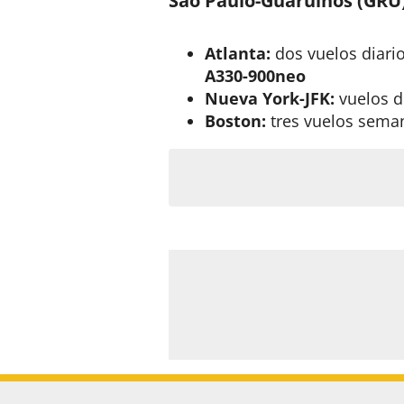
São Paulo-Guarulhos (GRU
Atlanta:
dos vuelos diari
A330-900neo
Nueva York-JFK:
vuelos d
Boston:
tres vuelos sema