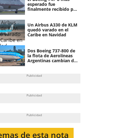
esperado fue
finalmente recibido por
el gobierno de Egipto
Un Airbus A330 de KLM
quedó varado en el
Caribe en Navidad
Dos Boeing 737-800 de
la flota de Aerolíneas
Argentinas cambian de
dueño
emas de esta nota