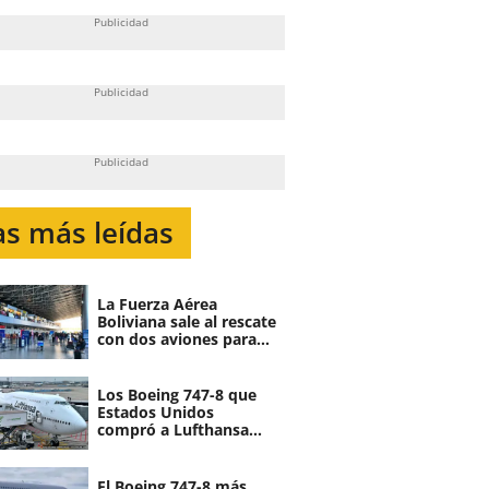
as más leídas
La Fuerza Aérea
Boliviana sale al rescate
con dos aviones para
atender demanda de
vuelos por fin de año
Los Boeing 747-8 que
Estados Unidos
compró a Lufthansa
serán canibalizados
El Boeing 747-8 más