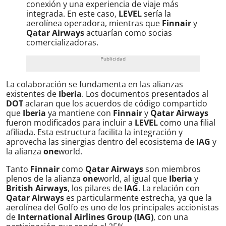
conexión y una experiencia de viaje más
integrada. En este caso,
LEVEL
sería la
aerolínea operadora, mientras que
Finnair
y
Qatar Airways
actuarían como socias
comercializadoras.
La colaboración se fundamenta en las alianzas
existentes de
Iberia
. Los documentos presentados al
DOT
aclaran que los acuerdos de código compartido
que
Iberia
ya mantiene con
Finnair
y
Qatar Airways
fueron modificados para incluir a
LEVEL
como una filial
afiliada. Esta estructura facilita la integración y
aprovecha las sinergias dentro del ecosistema de
IAG
y
la alianza
one
world.
Tanto
Finnair
como
Qatar Airways
son miembros
plenos de la alianza
one
world, al igual que
Iberia
y
British Airways
, los pilares de
IAG
. La relación con
Qatar Airways
es particularmente estrecha, ya que la
aerolínea del Golfo es uno de los principales accionistas
de
International Airlines Group (IAG)
, con una