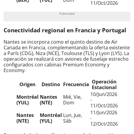
(BER)
(YUL)
Dom
11/Oct/2026
Conectividad regional en Francia y Portugal
Nantes se incorpora como el quinto destino de Air
Canada en Francia, complementando la oferta existente
a París (CDG), Niza (NCE), Toulouse (TLS) y Lyon (LYS). La
operación se realizará con aviones de fuselaje estrecho
configurados con cabinas Premium Economy y
Economy.
Operación
Origen
Destino
Frecuencia
Estacional
10/Jun/2026
Montréal
Nantes
Mié, Vie,
-
(YUL)
(NTE)
Dom
11/Oct/2026
11/Jun/2026
Nantes
Montréal
Lun, Jue,
-
(NTE)
(YUL)
Sáb
12/Oct/2026