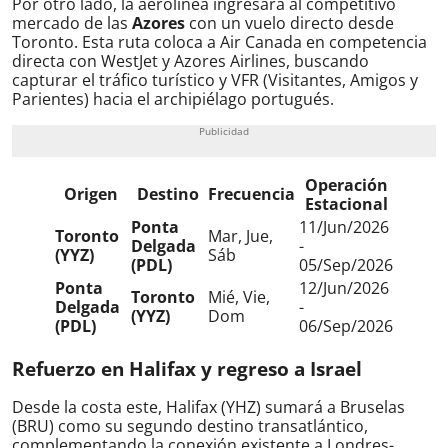
Por otro lado, la aerolínea ingresará al competitivo
mercado de las
Azores
con un vuelo directo desde
Toronto. Esta ruta coloca a Air Canada en competencia
directa con WestJet y Azores Airlines, buscando
capturar el tráfico turístico y VFR (Visitantes, Amigos y
Parientes) hacia el archipiélago portugués.
Operación
Origen
Destino
Frecuencia
Estacional
Ponta
11/Jun/2026
Toronto
Mar, Jue,
Delgada
-
(YYZ)
Sáb
(PDL)
05/Sep/2026
Ponta
12/Jun/2026
Toronto
Mié, Vie,
Delgada
-
(YYZ)
Dom
(PDL)
06/Sep/2026
Refuerzo en Halifax y regreso a Israel
Desde la costa este, Halifax (YHZ) sumará a Bruselas
(BRU) como su segundo destino transatlántico,
complementando la conexión existente a Londres-